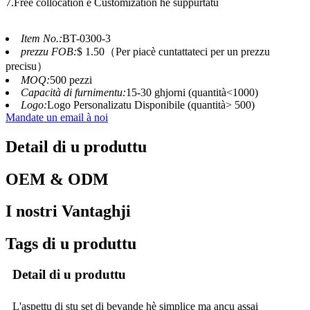
7.Free collocation è Customization hè suppurtatu
Item No.:
BT-0300-3
prezzu FOB:
$ 1.50（Per piacè cuntattateci per un prezzu
precisu）
MOQ:
500 pezzi
Capacità di furnimentu:
15-30 ghjorni (quantità<1000)
Logo:
Logo Personalizatu Disponibile (quantità> 500)
Mandate un email à noi
Detail di u produttu
OEM & ODM
I nostri Vantaghji
Tags di u produttu
Detail di u produttu
L'aspettu di stu set di bevande hè simplice ma ancu assai