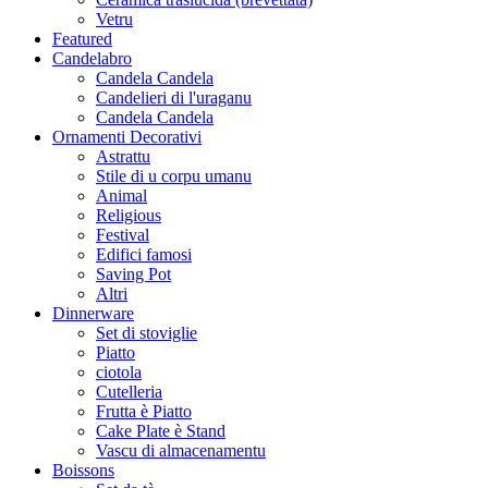
Vetru
Featured
Candelabro
Candela Candela
Candelieri di l'uraganu
Candela Candela
Ornamenti Decorativi
Astrattu
Stile di u corpu umanu
Animal
Religious
Festival
Edifici famosi
Saving Pot
Altri
Dinnerware
Set di stoviglie
Piatto
ciotola
Cutelleria
Frutta è Piatto
Cake Plate è Stand
Vascu di almacenamentu
Boissons