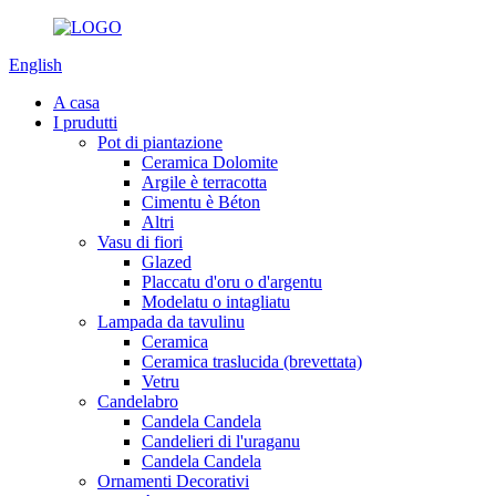
English
A casa
I prudutti
Pot di piantazione
Ceramica Dolomite
Argile è terracotta
Cimentu è Béton
Altri
Vasu di fiori
Glazed
Placcatu d'oru o d'argentu
Modelatu o intagliatu
Lampada da tavulinu
Ceramica
Ceramica traslucida (brevettata)
Vetru
Candelabro
Candela Candela
Candelieri di l'uraganu
Candela Candela
Ornamenti Decorativi