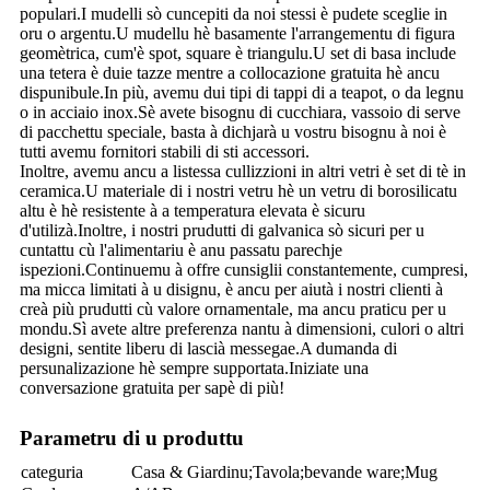
populari.I mudelli sò cuncepiti da noi stessi è pudete sceglie in
oru o argentu.U mudellu hè basamente l'arrangementu di figura
geomètrica, cum'è spot, square è triangulu.U set di basa include
una tetera è duie tazze mentre a collocazione gratuita hè ancu
dispunibule.In più, avemu dui tipi di tappi di a teapot, o da legnu
o in acciaio inox.Sè avete bisognu di cucchiara, vassoio di serve
di pacchettu speciale, basta à dichjarà u vostru bisognu à noi è
tutti avemu fornitori stabili di sti accessori.
Inoltre, avemu ancu a listessa cullizzioni in altri vetri è set di tè in
ceramica.U materiale di i nostri vetru hè un vetru di borosilicatu
altu è hè resistente à a temperatura elevata è sicuru
d'utilizà.Inoltre, i nostri prudutti di galvanica sò sicuri per u
cuntattu cù l'alimentariu è anu passatu parechje
ispezioni.Continuemu à offre cunsiglii constantemente, cumpresi,
ma micca limitati à u disignu, è ancu per aiutà i nostri clienti à
creà più prudutti cù valore ornamentale, ma ancu praticu per u
mondu.Sì avete altre preferenza nantu à dimensioni, culori o altri
designi, sentite liberu di lascià messegae.A dumanda di
persunalizazione hè sempre supportata.Iniziate una
conversazione gratuita per sapè di più!
Parametru di u produttu
categuria
Casa & Giardinu;Tavola;bevande ware;Mug