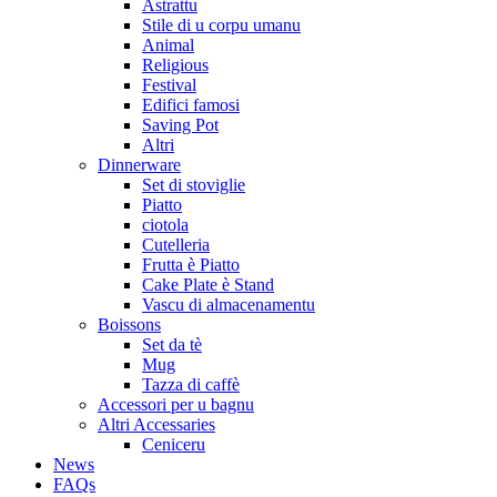
Astrattu
Stile di u corpu umanu
Animal
Religious
Festival
Edifici famosi
Saving Pot
Altri
Dinnerware
Set di stoviglie
Piatto
ciotola
Cutelleria
Frutta è Piatto
Cake Plate è Stand
Vascu di almacenamentu
Boissons
Set da tè
Mug
Tazza di caffè
Accessori per u bagnu
Altri Accessaries
Ceniceru
News
FAQs