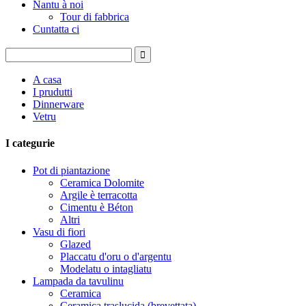
Nantu à noi
Tour di fabbrica
Cuntatta ci
A casa
I prudutti
Dinnerware
Vetru
I categurie
Pot di piantazione
Ceramica Dolomite
Argile è terracotta
Cimentu è Béton
Altri
Vasu di fiori
Glazed
Placcatu d'oru o d'argentu
Modelatu o intagliatu
Lampada da tavulinu
Ceramica
Ceramica traslucida (brevettata)