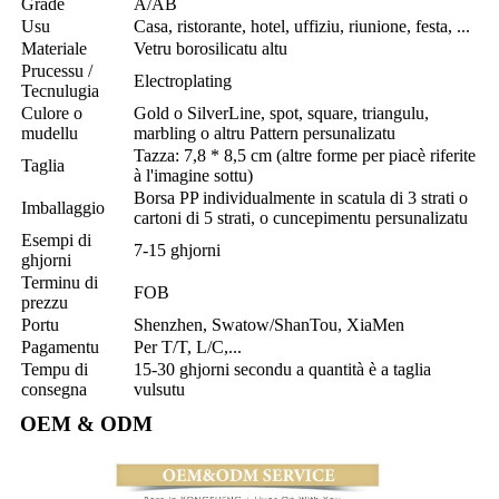
Grade
A/AB
Usu
Casa, ristorante, hotel, uffiziu, riunione, festa, ...
Materiale
Vetru borosilicatu altu
Prucessu /
Electroplating
Tecnulugia
Culore o
Gold o SilverLine, spot, square, triangulu,
mudellu
marbling o altru Pattern persunalizatu
Tazza: 7,8 * 8,5 cm (altre forme per piacè riferite
Taglia
à l'imagine sottu)
Borsa PP individualmente in scatula di 3 strati o
Imballaggio
cartoni di 5 strati, o cuncepimentu persunalizatu
Esempi di
7-15 ghjorni
ghjorni
Terminu di
FOB
prezzu
Portu
Shenzhen, Swatow/ShanTou, XiaMen
Pagamentu
Per T/T, L/C,...
Tempu di
15-30 ghjorni secondu a quantità è a taglia
consegna
vulsutu
OEM & ODM